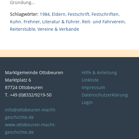
Gründung…
Schlagwörter:
1984
,
Eldern
,
Festschrift
,
Festschriften
,
Kuhn. Frehner
,
Literatur & Führer
,
Reit- und Fahrverein
,
Reiterstüble
,
Vereine & Verbände
Marktgemeinde Ottobeuren
Hilfe & Anleitung
Marktplatz 6
Linkliste
87724 Ottobeuren
Impressum
T. +49 (0)8332/9219-50
Datenschutzerklärung
Login
info@ottobeuren-macht-
geschichte.de
www.ottobeuren-macht-
geschichte.de