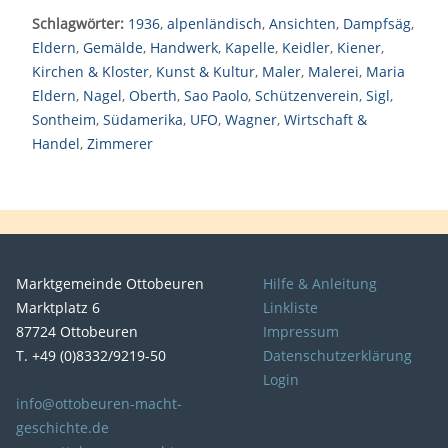
Schlagwörter:
1936
,
alpenländisch
,
Ansichten
,
Dampfsäg
,
Eldern
,
Gemälde
,
Handwerk
,
Kapelle
,
Keidler
,
Kiener
,
Kirchen & Kloster
,
Kunst & Kultur
,
Maler
,
Malerei
,
Maria
Eldern
,
Nagel
,
Oberth
,
Sao Paolo
,
Schützenverein
,
Sigl
,
Sontheim
,
Südamerika
,
UFO
,
Wagner
,
Wirtschaft &
Handel
,
Zimmerer
Marktgemeinde Ottobeuren
Hilfe & Anleitung
Marktplatz 6
Linkliste
87724 Ottobeuren
Impressum
T. +49 (0)8332/9219-50
Datenschutzerklärung
Login
info@ottobeuren-macht-
geschichte.de