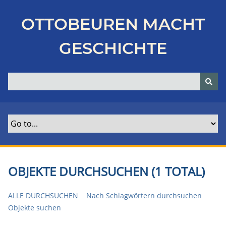
Z
u
OTTOBEUREN MACHT
r
ü
GESCHICHTE
c
k
z
u
r
H
a
u
p
t
OBJEKTE DURCHSUCHEN (1 TOTAL)
s
e
ALLE DURCHSUCHEN
Nach Schlagwörtern durchsuchen
i
Objekte suchen
t
e