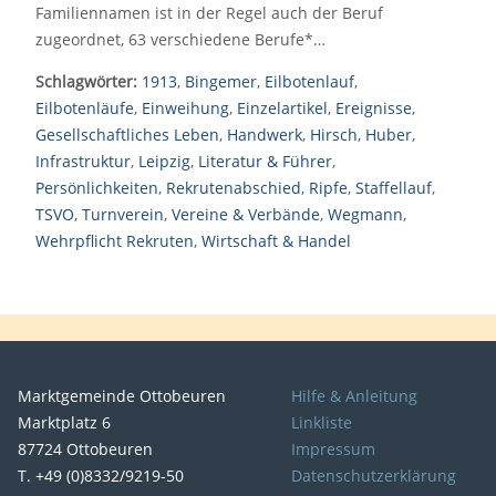
Familiennamen ist in der Regel auch der Beruf
zugeordnet, 63 verschiedene Berufe*…
Schlagwörter:
1913
,
Bingemer
,
Eilbotenlauf
,
Eilbotenläufe
,
Einweihung
,
Einzelartikel
,
Ereignisse
,
Gesellschaftliches Leben
,
Handwerk
,
Hirsch
,
Huber
,
Infrastruktur
,
Leipzig
,
Literatur & Führer
,
Persönlichkeiten
,
Rekrutenabschied
,
Ripfe
,
Staffellauf
,
TSVO
,
Turnverein
,
Vereine & Verbände
,
Wegmann
,
Wehrpflicht Rekruten
,
Wirtschaft & Handel
Marktgemeinde Ottobeuren
Hilfe & Anleitung
Marktplatz 6
Linkliste
87724 Ottobeuren
Impressum
T. +49 (0)8332/9219-50
Datenschutzerklärung