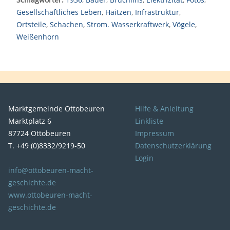
Gesellschaftliches Leben
,
Haitzen
,
Infrastruktur
,
Ortsteile
,
Schachen
,
Strom. Wasserkraftwerk
,
Vögele
,
Weißenhorn
Marktgemeinde Ottobeuren
Hilfe & Anleitung
Marktplatz 6
Linkliste
87724 Ottobeuren
Impressum
T. +49 (0)8332/9219-50
Datenschutzerklärung
Login
info@ottobeuren-macht-
geschichte.de
www.ottobeuren-macht-
geschichte.de