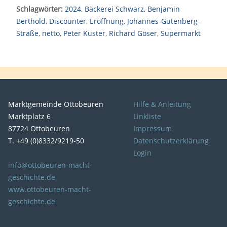
Schlagwörter:
2024
,
Bäckerei Schwarz
,
Benjamin
Berthold
,
Discounter
,
Eröffnung
,
Johannes-Gutenberg-
Straße
,
netto
,
Peter Kuster
,
Richard Göser
,
Supermarkt
Marktgemeinde Ottobeuren
Hilfe & Anleitung
Marktplatz 6
Linkliste
87724 Ottobeuren
Impressum
T. +49 (0)8332/9219-50
Datenschutzerklärung
Login
info@ottobeuren-macht-
geschichte.de
www.ottobeuren-macht-
geschichte.de