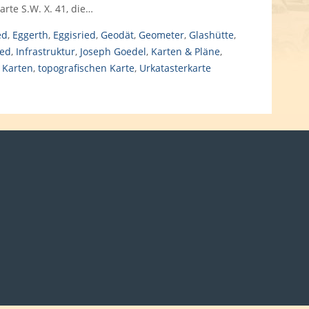
arte S.W. X. 41, die…
ed
,
Eggerth
,
Eggisried
,
Geodät
,
Geometer
,
Glashütte
,
ied
,
Infrastruktur
,
Joseph Goedel
,
Karten & Pläne
,
 Karten
,
topografischen Karte
,
Urkatasterkarte