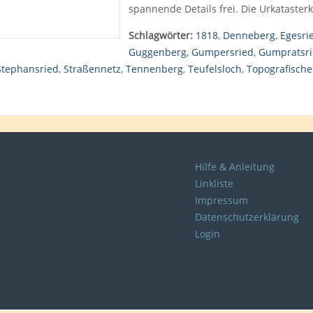
spannende Details frei. Die Urkatasterk
Schlagwörter:
1818
,
Denneberg
,
Egesri
Guggenberg
,
Gumpersried
,
Gumpratsr
Stephansried
,
Straßennetz
,
Tennenberg
,
Teufelsloch
,
Topografische
Hilfe & Anleitung
Linkliste
Impressum
Datenschutzerklärung
Login