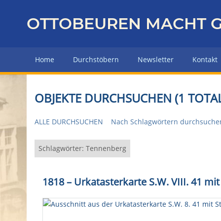
Z
u
OTTOBEUREN MACHT G
r
ü
c
Home
Durchstöbern
Newsletter
Kontakt
k
z
u
OBJEKTE DURCHSUCHEN (1 TOTAL
r
H
ALLE DURCHSUCHEN
Nach Schlagwörtern durchsuche
a
u
p
Schlagwörter: Tennenberg
t
s
1818 – Urkatasterkarte S.W. VIII. 41 m
e
i
t
e