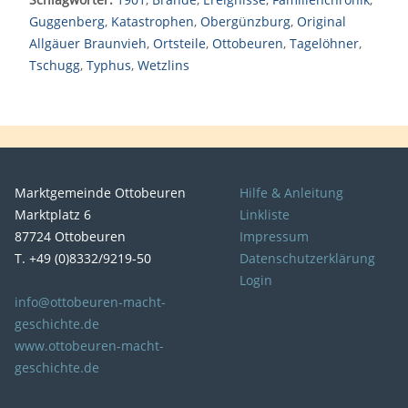
Guggenberg
,
Katastrophen
,
Obergünzburg
,
Original
Allgäuer Braunvieh
,
Ortsteile
,
Ottobeuren
,
Tagelöhner
,
Tschugg
,
Typhus
,
Wetzlins
Marktgemeinde Ottobeuren
Hilfe & Anleitung
Marktplatz 6
Linkliste
87724 Ottobeuren
Impressum
T. +49 (0)8332/9219-50
Datenschutzerklärung
Login
info@ottobeuren-macht-
geschichte.de
www.ottobeuren-macht-
geschichte.de