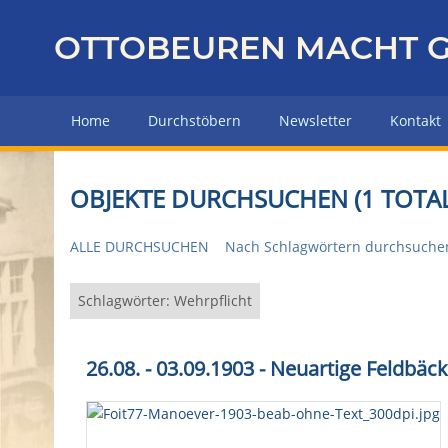
Z
u
OTTOBEUREN MACHT G
r
ü
c
Home
Durchstöbern
Newsletter
Kontakt
k
z
u
OBJEKTE DURCHSUCHEN (1 TOTAL
r
H
ALLE DURCHSUCHEN
Nach Schlagwörtern durchsuche
a
u
p
Schlagwörter: Wehrpflicht
t
s
26.08. - 03.09.1903 - Neuartige Feldbä
e
i
t
e