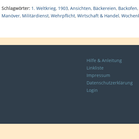
Schlagwörter:
1. Weltkrieg
,
1903
,
Ansichten
,
Bäckereien
,
Backofen
Manöver
,
Militärdienst
,
Wehrpflicht
,
Wirtschaft & Handel
,
Wochenb
Hilfe & Anleitung
Linkliste
Impressum
Datenschutzerklärung
Login