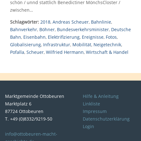
schön / unnd stattlich Benedictiner MönchsCloster /
zwischen…
Schlagwörter:
2018
,
Andreas Scheuer
,
Bahnlinie
,
Bahnverkehr
,
Böhner
,
Bundesverkehrsminister
,
Deutsche
Bahn
,
Eisenbahn
,
Elektrifizierung
,
Ereignisse
,
Fotos
,
Globalisierung
,
Infrastruktur
,
Mobilität
,
Neigetechnik
,
Pofalla
,
Scheuer
,
Wilfried Hermann
,
Wirtschaft & Handel
Marktgemeinde Ottobeuren
Hilfe & Anleitung
Marktplatz 6
Linkliste
87724 Ottobeuren
Impressum
T. +49 (0)8332/9219-50
Datenschutzerklärung
Login
info@ottobeuren-macht-