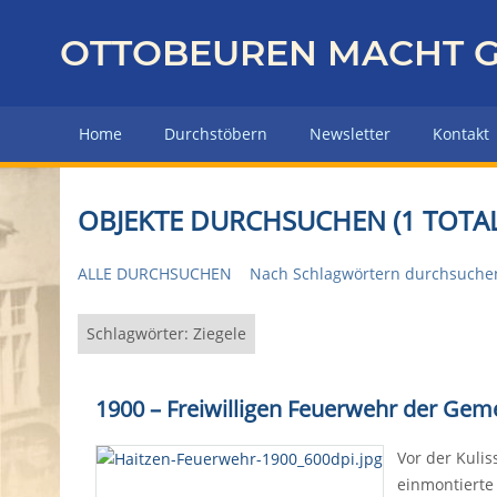
Z
u
OTTOBEUREN MACHT G
r
ü
c
Home
Durchstöbern
Newsletter
Kontakt
k
z
u
OBJEKTE DURCHSUCHEN (1 TOTAL
r
H
ALLE DURCHSUCHEN
Nach Schlagwörtern durchsuche
a
u
p
Schlagwörter: Ziegele
t
s
1900 – Freiwilligen Feuerwehr der Gem
e
i
Vor der Kulis
t
einmontierte
e