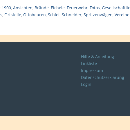
:
1900
,
Ansichten
,
Brände
,
Eichele
,
Feuerwehr
,
Fotos
,
Gesellschaftli
rs
,
Ortsteile
,
Ottobeuren
,
Schlot
,
Schneider
,
Spritzenwägen
,
Vereine
Hilfe & Anleitung
Linkliste
Impressum
Datenschutzerklärung
Login