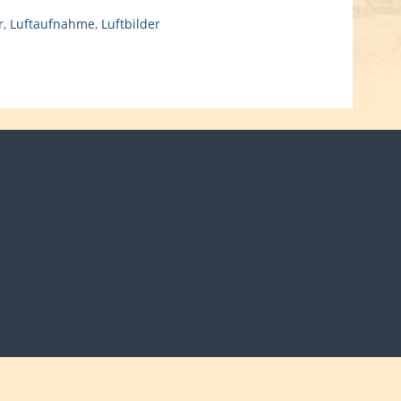
r
,
Luftaufnahme
,
Luftbilder