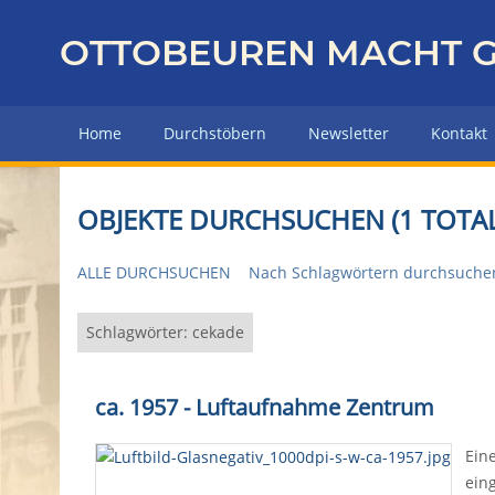
Z
u
OTTOBEUREN MACHT G
r
ü
c
Home
Durchstöbern
Newsletter
Kontakt
k
z
u
OBJEKTE DURCHSUCHEN (1 TOTAL
r
H
ALLE DURCHSUCHEN
Nach Schlagwörtern durchsuche
a
u
p
Schlagwörter: cekade
t
s
ca. 1957 - Luftaufnahme Zentrum
e
i
Ein
t
ein
e