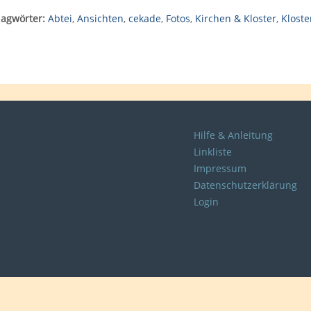
lagwörter:
Abtei
,
Ansichten
,
cekade
,
Fotos
,
Kirchen & Kloster
,
Kloste
Hilfe & Anleitung
Linkliste
Impressum
Datenschutzerklärung
Login