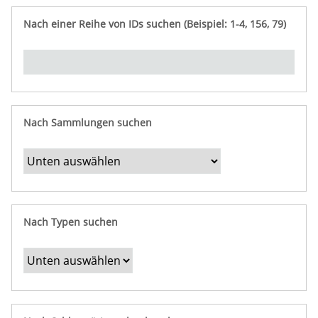
e
n
ü
i
r
p
n
Nach einer Reihe von IDs suchen (Beispiel: 1-4, 156, 79)
t
f
"
y
u
Ü
n
b
g
e
r
b
Nach Sammlungen suchen
e
s
t
i
m
Nach Typen suchen
m
t
e
F
e
l