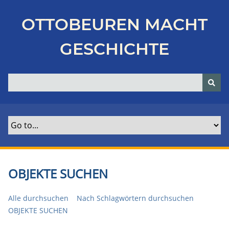
Z
u
OTTOBEUREN MACHT
r
ü
GESCHICHTE
c
k
z
u
r
H
a
u
p
t
OBJEKTE SUCHEN
s
e
Alle durchsuchen
Nach Schlagwörtern durchsuchen
i
OBJEKTE SUCHEN
t
e