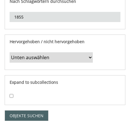
Nach Schlagwörtern durchsuchen
d
e
r
e
i
n
Hervorgehoben / nicht hervorgehoben
g
r
e
n
z
e
Expand to subcollections
n
"
:
1