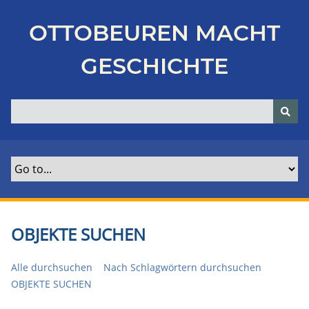
Z
u
OTTOBEUREN MACHT
r
ü
GESCHICHTE
c
k
z
u
r
H
a
u
p
t
OBJEKTE SUCHEN
s
e
Alle durchsuchen
Nach Schlagwörtern durchsuchen
i
OBJEKTE SUCHEN
t
e