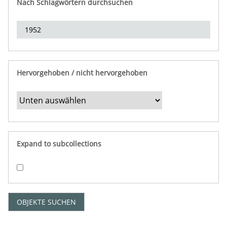
Nach Schlagwörtern durchsuchen
d
e
r
e
i
n
Hervorgehoben / nicht hervorgehoben
g
r
e
n
z
e
Expand to subcollections
n
"
:
1