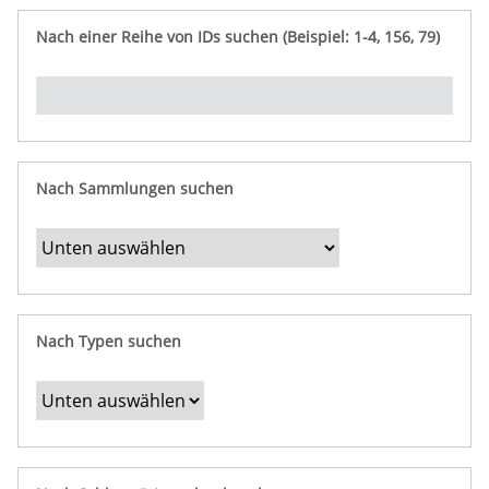
e
n
ü
i
r
p
n
Nach einer Reihe von IDs suchen (Beispiel: 1-4, 156, 79)
t
f
"
y
u
Ü
n
b
g
e
r
b
Nach Sammlungen suchen
e
s
t
i
m
Nach Typen suchen
m
t
e
F
e
l