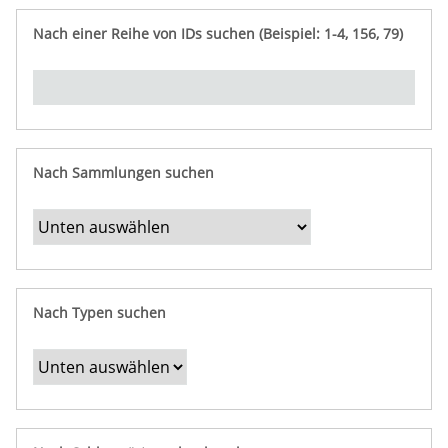
e
n
ü
i
r
p
n
Nach einer Reihe von IDs suchen (Beispiel: 1-4, 156, 79)
t
f
"
y
u
Ü
n
b
g
e
r
b
Nach Sammlungen suchen
e
s
t
i
m
Nach Typen suchen
m
t
e
F
e
l