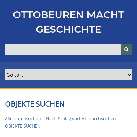
Z
u
OTTOBEUREN MACHT
r
ü
GESCHICHTE
c
k
z
u
r
H
a
u
p
t
OBJEKTE SUCHEN
s
e
Alle durchsuchen
Nach Schlagwörtern durchsuchen
i
OBJEKTE SUCHEN
t
e