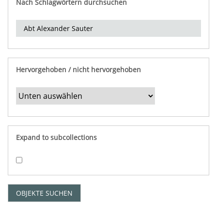
Nach Schlagwörtern durchsuchen
d
e
r
e
i
n
Hervorgehoben / nicht hervorgehoben
g
r
e
n
z
e
Expand to subcollections
n
"
:
1