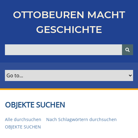
Z
u
OTTOBEUREN MACHT
r
ü
GESCHICHTE
c
k
z
u
r
H
a
u
p
t
OBJEKTE SUCHEN
s
e
Alle durchsuchen
Nach Schlagwörtern durchsuchen
i
OBJEKTE SUCHEN
t
e