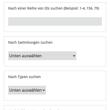
e
n
ü
i
r
p
n
Nach einer Reihe von IDs suchen (Beispiel: 1-4, 156, 79)
t
f
"
y
u
Ü
n
b
g
e
r
b
Nach Sammlungen suchen
e
s
t
i
m
Nach Typen suchen
m
t
e
F
e
l