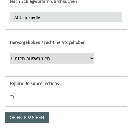
Nach Schlagwörtern durchsuchen
d
e
r
e
i
n
Hervorgehoben / nicht hervorgehoben
g
r
e
n
z
e
Expand to subcollections
n
"
:
1