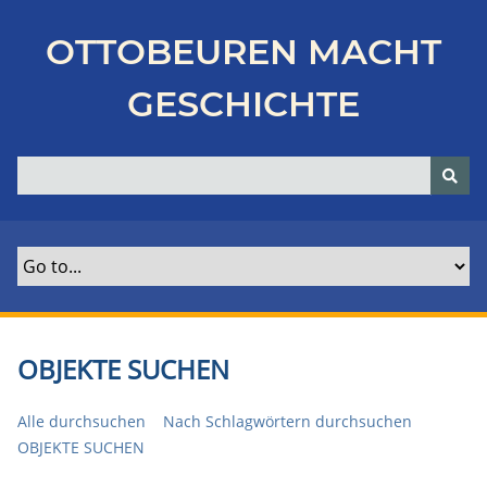
Z
u
OTTOBEUREN MACHT
r
ü
GESCHICHTE
c
k
z
u
r
H
a
u
p
t
OBJEKTE SUCHEN
s
e
Alle durchsuchen
Nach Schlagwörtern durchsuchen
i
OBJEKTE SUCHEN
t
e