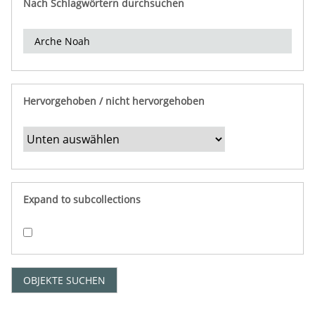
Nach Schlagwörtern durchsuchen
d
e
r
e
i
n
Hervorgehoben / nicht hervorgehoben
g
r
e
n
z
e
Expand to subcollections
n
"
:
1