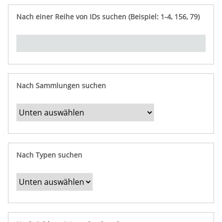
e
n
ü
i
r
p
n
Nach einer Reihe von IDs suchen (Beispiel: 1-4, 156, 79)
t
f
"
y
u
Ü
n
b
g
e
r
b
Nach Sammlungen suchen
e
s
t
i
m
Nach Typen suchen
m
t
e
F
e
l