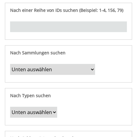
e
n
ü
i
r
p
n
Nach einer Reihe von IDs suchen (Beispiel: 1-4, 156, 79)
t
f
"
y
u
Ü
n
b
g
e
r
b
Nach Sammlungen suchen
e
s
t
i
m
Nach Typen suchen
m
t
e
F
e
l