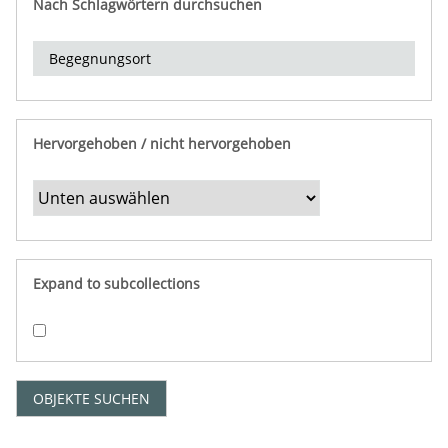
Nach Schlagwörtern durchsuchen
d
e
r
e
i
n
Hervorgehoben / nicht hervorgehoben
g
r
e
n
z
e
Expand to subcollections
n
"
:
1