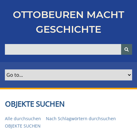
Z
u
OTTOBEUREN MACHT
r
ü
GESCHICHTE
c
k
z
u
r
H
a
u
p
t
OBJEKTE SUCHEN
s
e
Alle durchsuchen
Nach Schlagwörtern durchsuchen
i
OBJEKTE SUCHEN
t
e