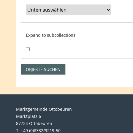
Expand to subcollections
Marktgemeinde Ottobeuren
Marktplatz 6
87724 Ottobeuren
T. +49 (0)8332/9219-50