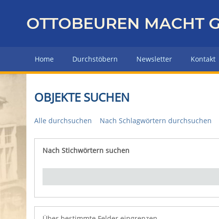
Z
u
OTTOBEUREN MACHT G
r
ü
c
Home
Durchstöbern
Newsletter
Kontakt
k
z
u
OBJEKTE SUCHEN
r
H
Alle durchsuchen
Nach Schlagwörtern durchsuchen
a
u
p
Nach Stichwörtern suchen
Number of rows in "Über bestimmte Felder eingrenz
t
s
e
i
t
e
Über bestimmte Felder eingrenzen