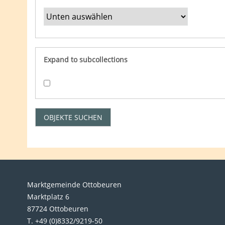
Expand to subcollections
Marktgemeinde Ottobeuren
Marktplatz 6
87724 Ottobeuren
T. +49 (0)8332/9219-50