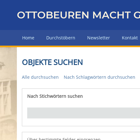
Z
u
OTTOBEUREN MACHT G
r
ü
c
Home
Durchstöbern
Newsletter
Kontakt
k
z
u
OBJEKTE SUCHEN
r
H
Alle durchsuchen
Nach Schlagwörtern durchsuchen
a
u
p
Nach Stichwörtern suchen
Number of rows in "Über bestimmte Felder eingrenz
t
s
e
i
t
e
Über bestimmte Felder eingrenzen