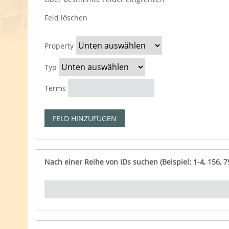
Feld löschen
S
S
W
S
e
u
o
u
Property
a
c
r
c
r
h
t
h
Typ
c
t
e
-
h
y
s
V
Terms
P
p
u
e
r
c
r
FELD HINZUFÜGEN
o
h
k
p
e
n
e
n
ü
r
p
Nach einer Reihe von IDs suchen (Beispiel: 1-4, 156, 7
t
f
y
u
n
g