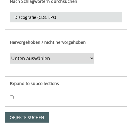
Nach Schlagwörtern durchsuchen
d
e
r
e
i
n
Hervorgehoben / nicht hervorgehoben
g
r
e
n
z
e
Expand to subcollections
n
"
:
1