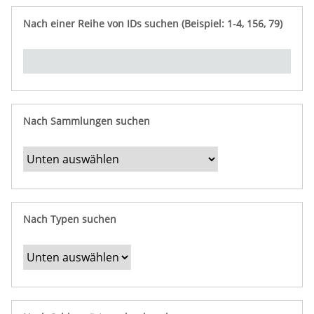
e
n
ü
i
r
p
n
Nach einer Reihe von IDs suchen (Beispiel: 1-4, 156, 79)
t
f
"
y
u
Ü
n
b
g
e
r
b
Nach Sammlungen suchen
e
s
t
i
m
Nach Typen suchen
m
t
e
F
e
l