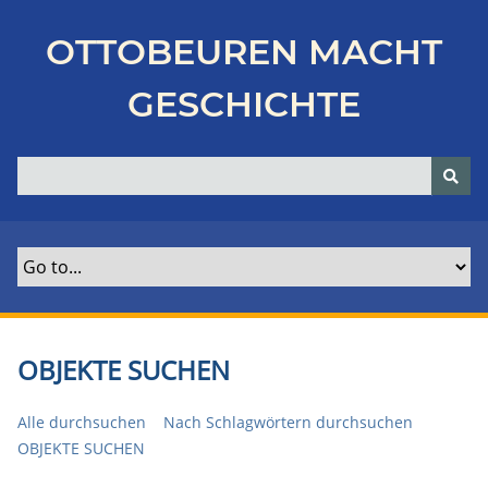
Z
u
OTTOBEUREN MACHT
r
ü
GESCHICHTE
c
k
z
u
r
H
a
u
p
t
OBJEKTE SUCHEN
s
e
Alle durchsuchen
Nach Schlagwörtern durchsuchen
i
OBJEKTE SUCHEN
t
e