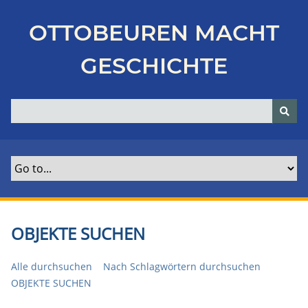
Z
u
OTTOBEUREN MACHT
r
ü
GESCHICHTE
c
k
z
u
r
H
a
u
p
t
OBJEKTE SUCHEN
s
e
Alle durchsuchen
Nach Schlagwörtern durchsuchen
i
OBJEKTE SUCHEN
t
e