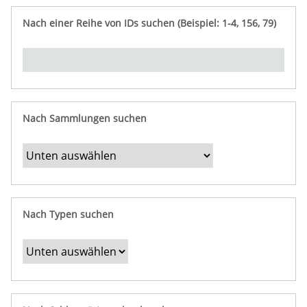
e
n
ü
i
r
p
n
Nach einer Reihe von IDs suchen (Beispiel: 1-4, 156, 79)
t
f
"
y
u
Ü
n
b
g
e
r
b
Nach Sammlungen suchen
e
s
t
i
m
Nach Typen suchen
m
t
e
F
e
l