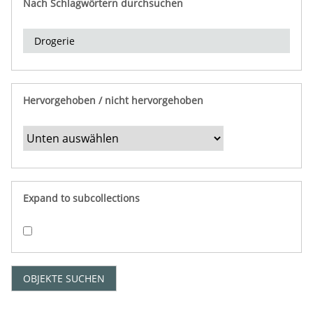
Nach Schlagwörtern durchsuchen
d
e
r
e
i
n
Hervorgehoben / nicht hervorgehoben
g
r
e
n
z
e
Expand to subcollections
n
"
:
1