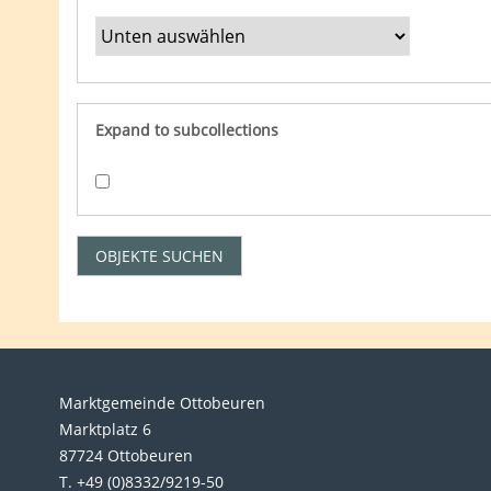
Expand to subcollections
Marktgemeinde Ottobeuren
Marktplatz 6
87724 Ottobeuren
T. +49 (0)8332/9219-50