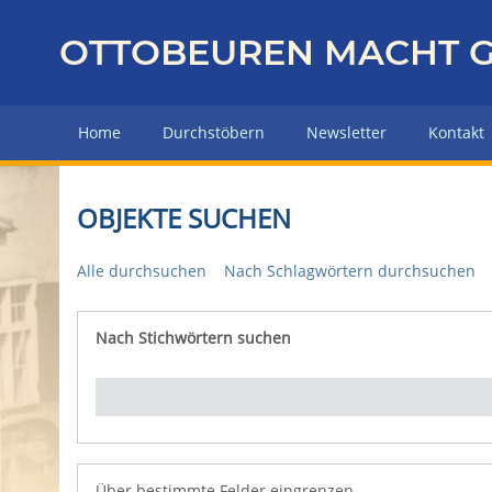
Z
u
OTTOBEUREN MACHT G
r
ü
c
Home
Durchstöbern
Newsletter
Kontakt
k
z
u
OBJEKTE SUCHEN
r
H
Alle durchsuchen
Nach Schlagwörtern durchsuchen
a
u
p
Nach Stichwörtern suchen
Number of rows in "Über bestimmte Felder eingrenz
t
s
e
i
t
e
Über bestimmte Felder eingrenzen