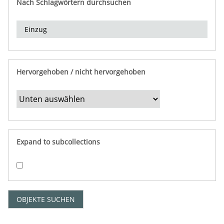
Nach Schlagwörtern durchsuchen
d
e
r
e
i
n
Hervorgehoben / nicht hervorgehoben
g
r
e
n
z
e
Expand to subcollections
n
"
:
1