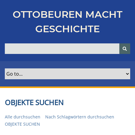
Z
u
OTTOBEUREN MACHT
r
ü
GESCHICHTE
c
k
z
u
r
H
a
u
p
t
OBJEKTE SUCHEN
s
e
Alle durchsuchen
Nach Schlagwörtern durchsuchen
i
OBJEKTE SUCHEN
t
e