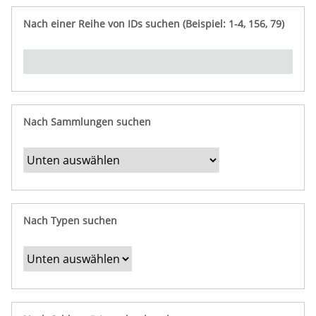
e
n
ü
i
r
p
n
Nach einer Reihe von IDs suchen (Beispiel: 1-4, 156, 79)
t
f
"
y
u
Ü
n
b
g
e
r
b
Nach Sammlungen suchen
e
s
t
i
m
Nach Typen suchen
m
t
e
F
e
l