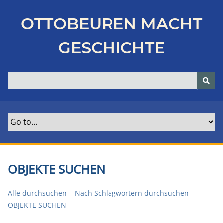
Z
u
OTTOBEUREN MACHT
r
ü
GESCHICHTE
c
k
z
u
r
H
a
u
p
t
OBJEKTE SUCHEN
s
e
Alle durchsuchen
Nach Schlagwörtern durchsuchen
i
OBJEKTE SUCHEN
t
e