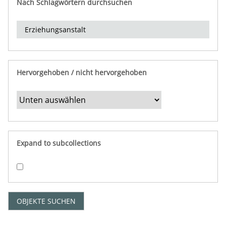
Nach Schlagwörtern durchsuchen
d
e
r
e
i
n
Hervorgehoben / nicht hervorgehoben
g
r
e
n
z
e
Expand to subcollections
n
"
:
1