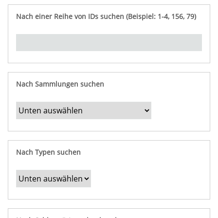
e
n
ü
i
r
p
n
Nach einer Reihe von IDs suchen (Beispiel: 1-4, 156, 79)
t
f
"
y
u
Ü
n
b
g
e
r
b
Nach Sammlungen suchen
e
s
t
i
m
Nach Typen suchen
m
t
e
F
e
l