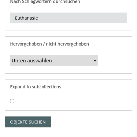
Nach Schlagwörtern durchsuchen
d
e
r
e
i
n
Hervorgehoben / nicht hervorgehoben
g
r
e
n
z
e
Expand to subcollections
n
"
:
1