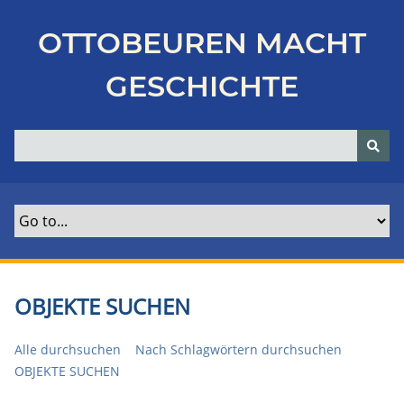
Z
u
OTTOBEUREN MACHT
r
ü
GESCHICHTE
c
k
z
u
r
H
a
u
p
t
OBJEKTE SUCHEN
s
e
Alle durchsuchen
Nach Schlagwörtern durchsuchen
i
OBJEKTE SUCHEN
t
e