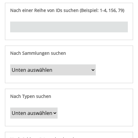
e
n
ü
i
r
p
n
Nach einer Reihe von IDs suchen (Beispiel: 1-4, 156, 79)
t
f
"
y
u
Ü
n
b
g
e
r
b
Nach Sammlungen suchen
e
s
t
i
m
Nach Typen suchen
m
t
e
F
e
l