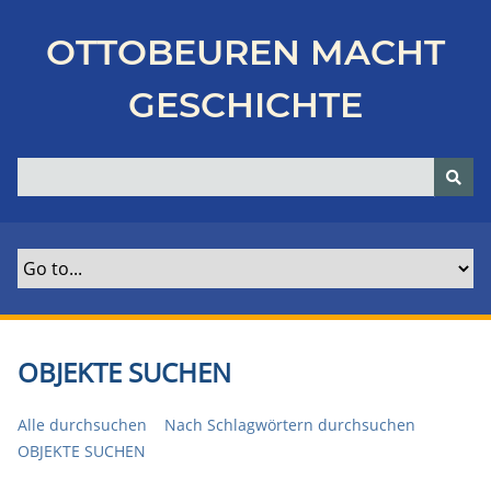
Z
u
OTTOBEUREN MACHT
r
ü
GESCHICHTE
c
k
z
u
r
H
a
u
p
t
OBJEKTE SUCHEN
s
e
Alle durchsuchen
Nach Schlagwörtern durchsuchen
i
OBJEKTE SUCHEN
t
e