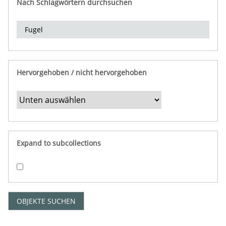
Nach Schlagwörtern durchsuchen
d
e
r
e
i
n
Hervorgehoben / nicht hervorgehoben
g
r
e
n
z
e
Expand to subcollections
n
"
:
1