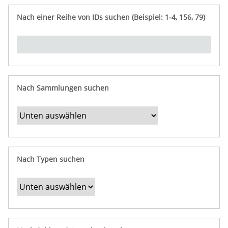
e
n
ü
i
r
p
n
Nach einer Reihe von IDs suchen (Beispiel: 1-4, 156, 79)
t
f
"
y
u
Ü
n
b
g
e
r
b
Nach Sammlungen suchen
e
s
t
i
m
Nach Typen suchen
m
t
e
F
e
l