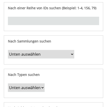
e
n
ü
i
r
p
n
Nach einer Reihe von IDs suchen (Beispiel: 1-4, 156, 79)
t
f
"
y
u
Ü
n
b
g
e
r
b
Nach Sammlungen suchen
e
s
t
i
m
Nach Typen suchen
m
t
e
F
e
l