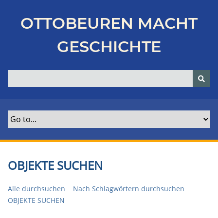
Z
u
OTTOBEUREN MACHT
r
ü
GESCHICHTE
c
k
z
u
r
H
a
u
p
t
OBJEKTE SUCHEN
s
e
Alle durchsuchen
Nach Schlagwörtern durchsuchen
i
OBJEKTE SUCHEN
t
e