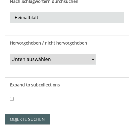
Nach Schlagwörtern durchsuchen
d
e
r
e
i
n
Hervorgehoben / nicht hervorgehoben
g
r
e
n
z
e
Expand to subcollections
n
"
:
1