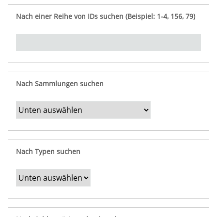
e
n
ü
i
r
p
n
Nach einer Reihe von IDs suchen (Beispiel: 1-4, 156, 79)
t
f
"
y
u
Ü
n
b
g
e
r
b
Nach Sammlungen suchen
e
s
t
i
m
Nach Typen suchen
m
t
e
F
e
l