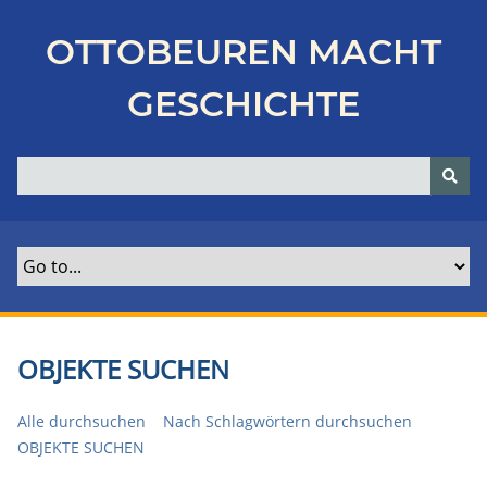
Z
u
OTTOBEUREN MACHT
r
ü
GESCHICHTE
c
k
z
u
r
H
a
u
p
t
OBJEKTE SUCHEN
s
e
Alle durchsuchen
Nach Schlagwörtern durchsuchen
i
OBJEKTE SUCHEN
t
e