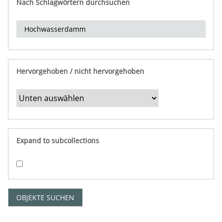
Nach Schlagwörtern durchsuchen
d
e
r
e
i
n
Hervorgehoben / nicht hervorgehoben
g
r
e
n
z
e
Expand to subcollections
n
"
:
1