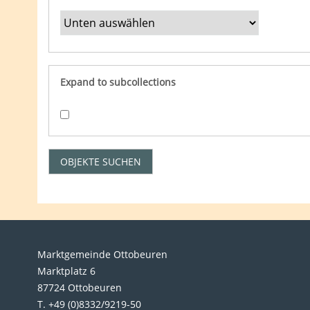
Expand to subcollections
Marktgemeinde Ottobeuren
Marktplatz 6
87724 Ottobeuren
T. +49 (0)8332/9219-50