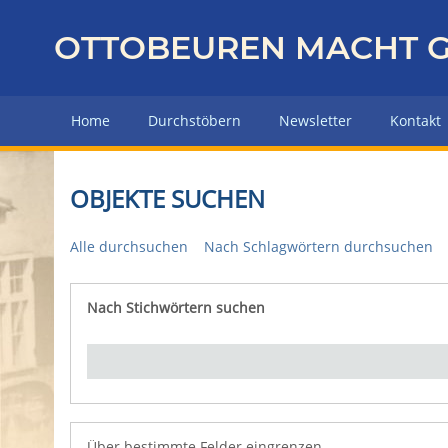
Z
u
OTTOBEUREN MACHT G
r
ü
c
Home
Durchstöbern
Newsletter
Kontakt
k
z
u
OBJEKTE SUCHEN
r
H
Alle durchsuchen
Nach Schlagwörtern durchsuchen
a
u
p
Nach Stichwörtern suchen
Number of rows in "Über bestimmte Felder eingrenz
t
s
e
i
t
e
Über bestimmte Felder eingrenzen