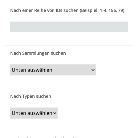
e
n
ü
i
r
p
n
Nach einer Reihe von IDs suchen (Beispiel: 1-4, 156, 79)
t
f
"
y
u
Ü
n
b
g
e
r
b
Nach Sammlungen suchen
e
s
t
i
m
Nach Typen suchen
m
t
e
F
e
l