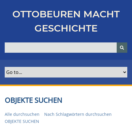
Z
u
OTTOBEUREN MACHT
r
ü
GESCHICHTE
c
k
z
u
r
H
a
u
p
t
OBJEKTE SUCHEN
s
e
Alle durchsuchen
Nach Schlagwörtern durchsuchen
i
OBJEKTE SUCHEN
t
e