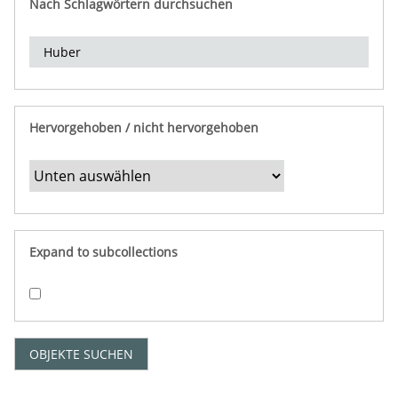
Nach Schlagwörtern durchsuchen
d
e
r
e
i
n
Hervorgehoben / nicht hervorgehoben
g
r
e
n
z
e
Expand to subcollections
n
"
:
1