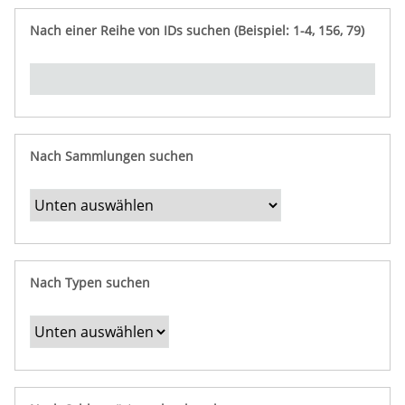
e
n
ü
i
r
p
n
Nach einer Reihe von IDs suchen (Beispiel: 1-4, 156, 79)
t
f
"
y
u
Ü
n
b
g
e
r
b
Nach Sammlungen suchen
e
s
t
i
m
Nach Typen suchen
m
t
e
F
e
l