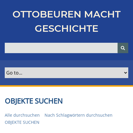
Z
u
OTTOBEUREN MACHT
r
ü
GESCHICHTE
c
k
z
u
r
H
a
u
p
t
OBJEKTE SUCHEN
s
e
Alle durchsuchen
Nach Schlagwörtern durchsuchen
i
OBJEKTE SUCHEN
t
e