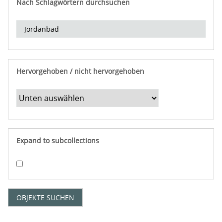
Nach Schlagwörtern durchsuchen
d
e
r
e
i
n
Hervorgehoben / nicht hervorgehoben
g
r
e
n
z
e
Expand to subcollections
n
"
:
1