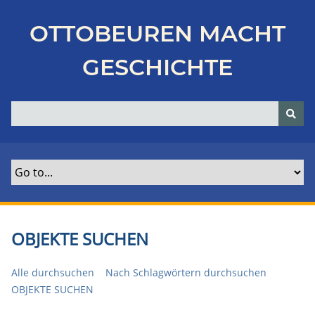
Z
u
OTTOBEUREN MACHT
r
ü
GESCHICHTE
c
k
z
u
r
H
a
u
p
t
OBJEKTE SUCHEN
s
e
Alle durchsuchen
Nach Schlagwörtern durchsuchen
i
OBJEKTE SUCHEN
t
e