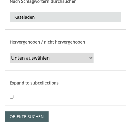
Nach Schlagwörtern durchsuchen
d
e
r
e
i
n
Hervorgehoben / nicht hervorgehoben
g
r
e
n
z
e
Expand to subcollections
n
"
:
1