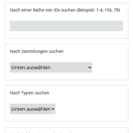
e
n
ü
i
r
p
n
Nach einer Reihe von IDs suchen (Beispiel: 1-4, 156, 79)
t
f
"
y
u
Ü
n
b
g
e
r
b
Nach Sammlungen suchen
e
s
t
i
m
Nach Typen suchen
m
t
e
F
e
l