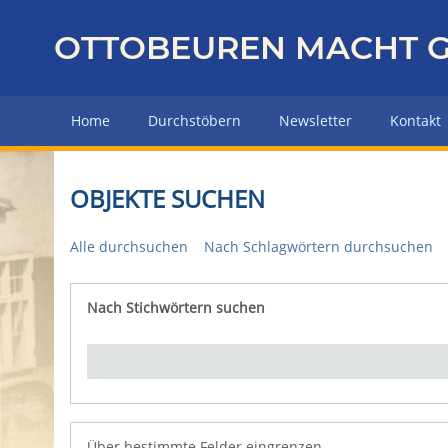
Z
u
OTTOBEUREN MACHT G
r
ü
c
Home
Durchstöbern
Newsletter
Kontakt
k
z
u
OBJEKTE SUCHEN
r
H
Alle durchsuchen
Nach Schlagwörtern durchsuchen
a
u
p
Nach Stichwörtern suchen
Number of rows in "Über bestimmte Felder eingrenz
t
s
e
i
t
e
Über bestimmte Felder eingrenzen