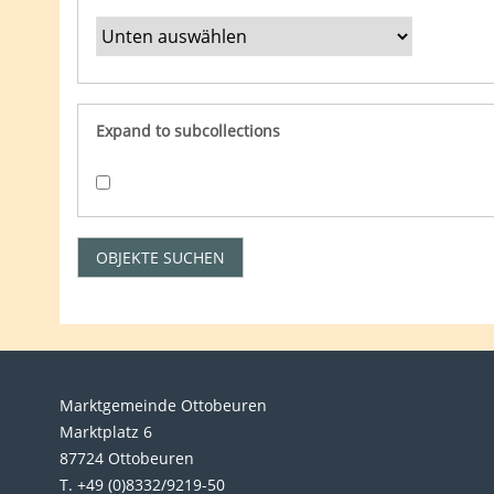
Expand to subcollections
Marktgemeinde Ottobeuren
Marktplatz 6
87724 Ottobeuren
T. +49 (0)8332/9219-50