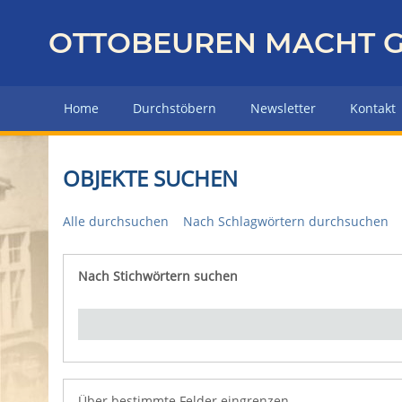
Z
u
OTTOBEUREN MACHT G
r
ü
c
Home
Durchstöbern
Newsletter
Kontakt
k
z
u
OBJEKTE SUCHEN
r
H
Alle durchsuchen
Nach Schlagwörtern durchsuchen
a
u
p
Nach Stichwörtern suchen
Number of rows in "Über bestimmte Felder eingrenz
t
s
e
i
t
e
Über bestimmte Felder eingrenzen