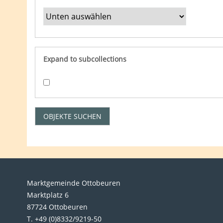
Expand to subcollections
Marktgemeinde Ottobeuren
Marktplatz 6
87724 Ottobeuren
T. +49 (0)8332/9219-50