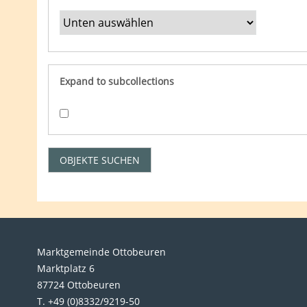
Expand to subcollections
Marktgemeinde Ottobeuren
Marktplatz 6
87724 Ottobeuren
T. +49 (0)8332/9219-50