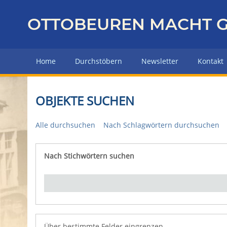
Z
u
OTTOBEUREN MACHT G
r
ü
c
Home
Durchstöbern
Newsletter
Kontakt
k
z
u
OBJEKTE SUCHEN
r
H
Alle durchsuchen
Nach Schlagwörtern durchsuchen
a
u
p
Nach Stichwörtern suchen
Number of rows in "Über bestimmte Felder eingrenz
t
s
e
i
t
e
Über bestimmte Felder eingrenzen