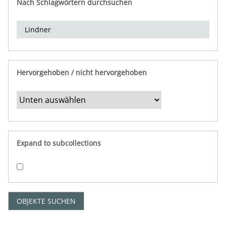
Nach Schlagwörtern durchsuchen
d
e
r
e
i
n
Hervorgehoben / nicht hervorgehoben
g
r
e
n
z
e
Expand to subcollections
n
"
:
1