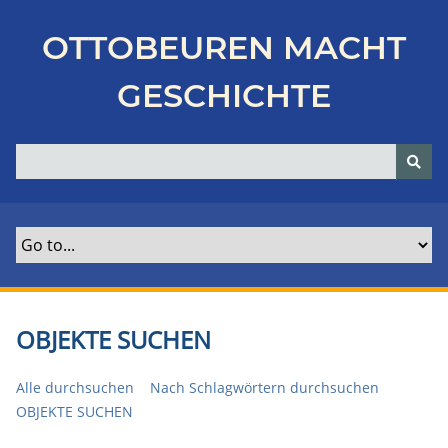
Z
u
OTTOBEUREN MACHT
r
ü
GESCHICHTE
c
k
z
u
r
H
a
u
p
t
OBJEKTE SUCHEN
s
e
Alle durchsuchen
Nach Schlagwörtern durchsuchen
i
OBJEKTE SUCHEN
t
e