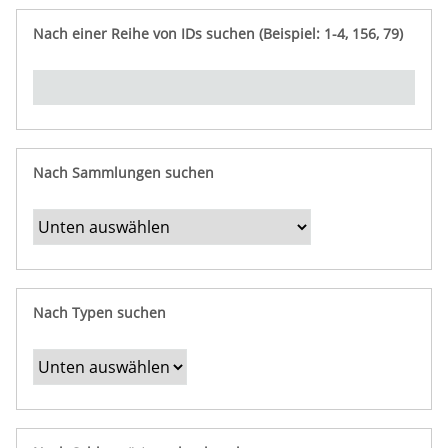
e
n
ü
i
r
p
n
Nach einer Reihe von IDs suchen (Beispiel: 1-4, 156, 79)
t
f
"
y
u
Ü
n
b
g
e
r
b
Nach Sammlungen suchen
e
s
t
i
m
Nach Typen suchen
m
t
e
F
e
l