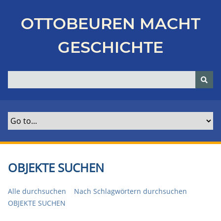
Z
u
OTTOBEUREN MACHT
r
ü
GESCHICHTE
c
k
z
u
r
H
a
u
p
t
OBJEKTE SUCHEN
s
e
Alle durchsuchen
Nach Schlagwörtern durchsuchen
i
OBJEKTE SUCHEN
t
e