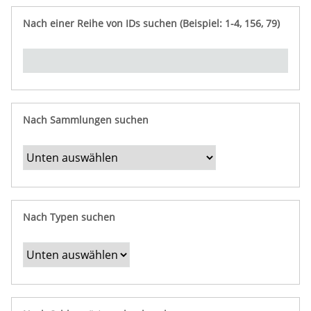
e
n
ü
i
r
p
n
Nach einer Reihe von IDs suchen (Beispiel: 1-4, 156, 79)
t
f
"
y
u
Ü
n
b
g
e
r
b
Nach Sammlungen suchen
e
s
t
i
m
Nach Typen suchen
m
t
e
F
e
l