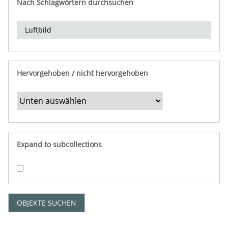
Nach Schlagwörtern durchsuchen
d
e
r
e
i
n
Hervorgehoben / nicht hervorgehoben
g
r
e
n
z
e
Expand to subcollections
n
"
:
1