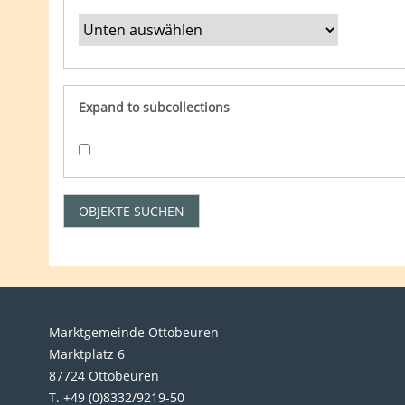
Expand to subcollections
Marktgemeinde Ottobeuren
Marktplatz 6
87724 Ottobeuren
T. +49 (0)8332/9219-50