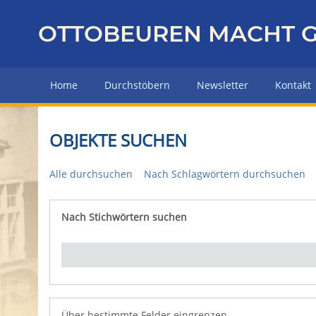
Z
u
OTTOBEUREN MACHT G
r
ü
c
Home
Durchstöbern
Newsletter
Kontakt
k
z
u
OBJEKTE SUCHEN
r
H
Alle durchsuchen
Nach Schlagwörtern durchsuchen
a
u
p
Nach Stichwörtern suchen
Number of rows in "Über bestimmte Felder eingrenz
t
s
e
i
t
e
Über bestimmte Felder eingrenzen