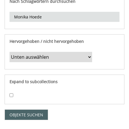
Nach Schlagwörtern durchsuchen
d
e
r
e
i
n
Hervorgehoben / nicht hervorgehoben
g
r
e
n
z
e
Expand to subcollections
n
"
:
1