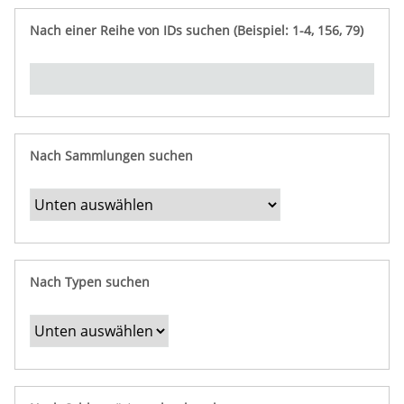
e
n
ü
i
r
p
n
Nach einer Reihe von IDs suchen (Beispiel: 1-4, 156, 79)
t
f
"
y
u
Ü
n
b
g
e
r
b
Nach Sammlungen suchen
e
s
t
i
m
Nach Typen suchen
m
t
e
F
e
l