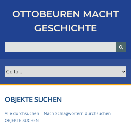
Z
u
OTTOBEUREN MACHT
r
ü
GESCHICHTE
c
k
z
u
r
H
a
u
p
t
OBJEKTE SUCHEN
s
e
Alle durchsuchen
Nach Schlagwörtern durchsuchen
i
OBJEKTE SUCHEN
t
e