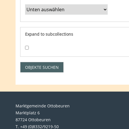
Expand to subcollections
Marktgemeinde Ottobeuren
Marktplatz 6
87724 Ottobeuren
T. +49 (0)8332/9219-50