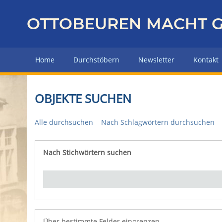
Z
u
OTTOBEUREN MACHT G
r
ü
c
Home
Durchstöbern
Newsletter
Kontakt
k
z
u
OBJEKTE SUCHEN
r
H
Alle durchsuchen
Nach Schlagwörtern durchsuchen
a
u
p
Nach Stichwörtern suchen
Number of rows in "Über bestimmte Felder eingrenz
t
s
e
i
t
e
Über bestimmte Felder eingrenzen