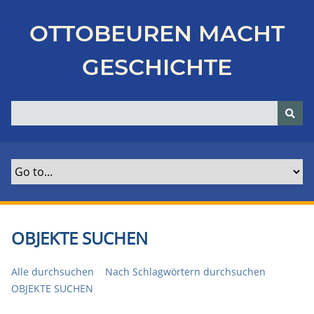
Z
u
OTTOBEUREN MACHT
r
ü
GESCHICHTE
c
k
z
u
r
H
a
u
p
t
OBJEKTE SUCHEN
s
e
Alle durchsuchen
Nach Schlagwörtern durchsuchen
i
OBJEKTE SUCHEN
t
e