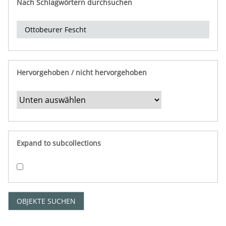
Nach Schlagwörtern durchsuchen
d
e
r
e
i
n
Hervorgehoben / nicht hervorgehoben
g
r
e
n
z
e
Expand to subcollections
n
"
:
1