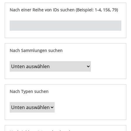
e
n
ü
i
r
p
n
Nach einer Reihe von IDs suchen (Beispiel: 1-4, 156, 79)
t
f
"
y
u
Ü
n
b
g
e
r
b
Nach Sammlungen suchen
e
s
t
i
m
Nach Typen suchen
m
t
e
F
e
l