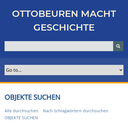
Z
u
OTTOBEUREN MACHT
r
ü
GESCHICHTE
c
k
z
u
r
H
a
u
p
t
OBJEKTE SUCHEN
s
e
Alle durchsuchen
Nach Schlagwörtern durchsuchen
i
OBJEKTE SUCHEN
t
e