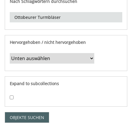
Nach Schlagwörtern durchsuchen
d
e
r
e
i
n
Hervorgehoben / nicht hervorgehoben
g
r
e
n
z
e
Expand to subcollections
n
"
:
1