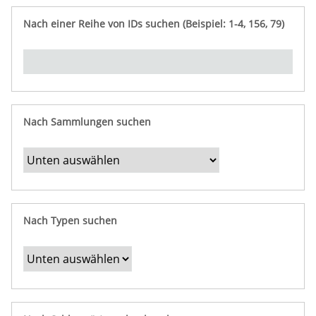
e
n
ü
i
r
p
n
Nach einer Reihe von IDs suchen (Beispiel: 1-4, 156, 79)
t
f
"
y
u
Ü
n
b
g
e
r
b
Nach Sammlungen suchen
e
s
t
i
m
Nach Typen suchen
m
t
e
F
e
l