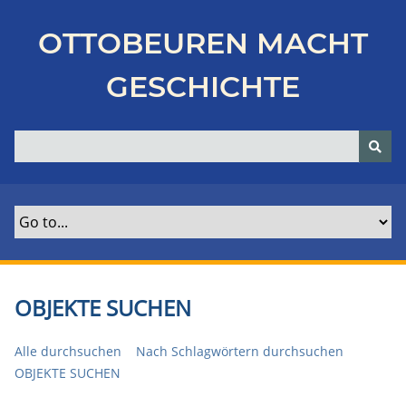
Z
u
OTTOBEUREN MACHT
r
ü
GESCHICHTE
c
k
z
u
r
H
a
u
p
t
OBJEKTE SUCHEN
s
e
Alle durchsuchen
Nach Schlagwörtern durchsuchen
i
OBJEKTE SUCHEN
t
e