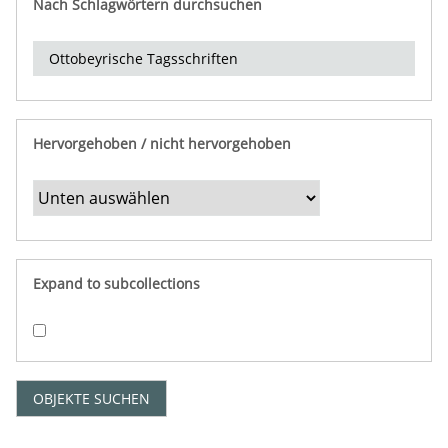
Nach Schlagwörtern durchsuchen
d
e
r
e
i
n
Hervorgehoben / nicht hervorgehoben
g
r
e
n
z
e
Expand to subcollections
n
"
:
1