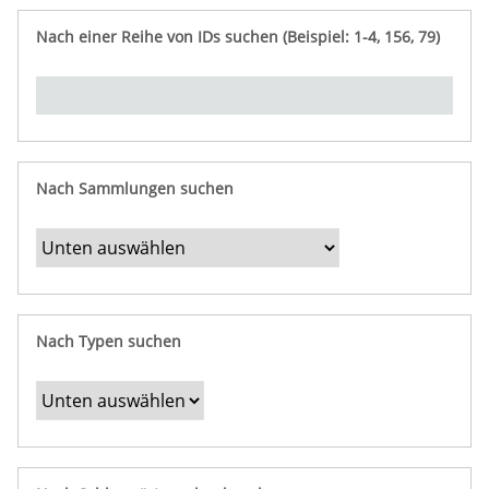
e
n
ü
i
r
p
n
Nach einer Reihe von IDs suchen (Beispiel: 1-4, 156, 79)
t
f
"
y
u
Ü
n
b
g
e
r
b
Nach Sammlungen suchen
e
s
t
i
m
Nach Typen suchen
m
t
e
F
e
l