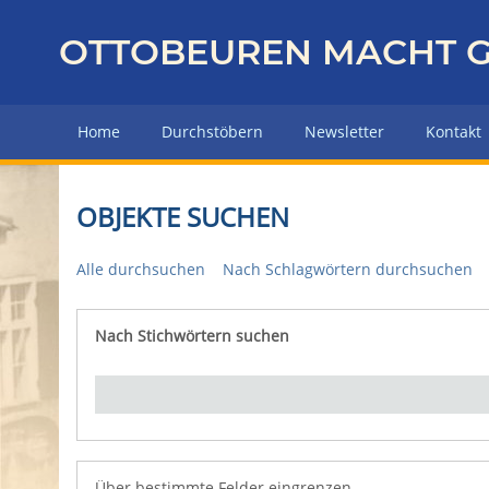
Z
u
OTTOBEUREN MACHT G
r
ü
c
Home
Durchstöbern
Newsletter
Kontakt
k
z
u
OBJEKTE SUCHEN
r
H
Alle durchsuchen
Nach Schlagwörtern durchsuchen
a
u
p
Nach Stichwörtern suchen
Number of rows in "Über bestimmte Felder eingrenz
t
s
e
i
t
e
Über bestimmte Felder eingrenzen