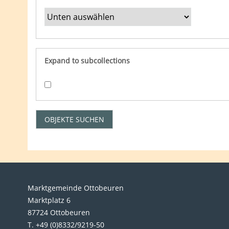
Expand to subcollections
Marktgemeinde Ottobeuren
Marktplatz 6
87724 Ottobeuren
T. +49 (0)8332/9219-50