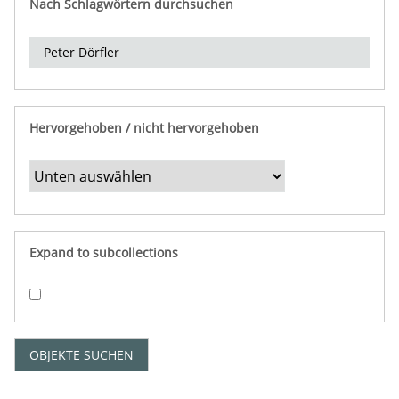
Nach Schlagwörtern durchsuchen
d
e
r
e
i
n
Hervorgehoben / nicht hervorgehoben
g
r
e
n
z
e
Expand to subcollections
n
"
:
1