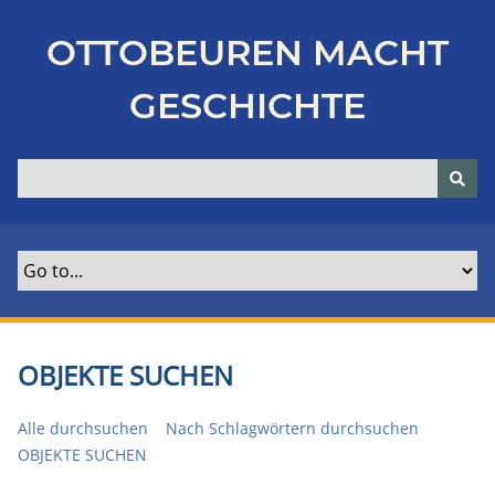
Z
u
OTTOBEUREN MACHT
r
ü
GESCHICHTE
c
k
z
u
r
H
a
u
p
t
OBJEKTE SUCHEN
s
e
Alle durchsuchen
Nach Schlagwörtern durchsuchen
i
OBJEKTE SUCHEN
t
e