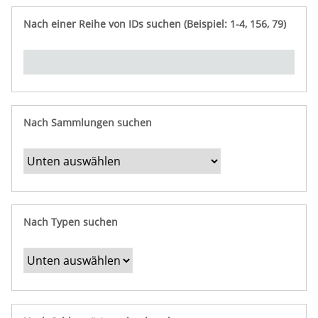
e
n
ü
i
r
p
n
Nach einer Reihe von IDs suchen (Beispiel: 1-4, 156, 79)
t
f
"
y
u
Ü
n
b
g
e
r
b
Nach Sammlungen suchen
e
s
t
i
m
Nach Typen suchen
m
t
e
F
e
l