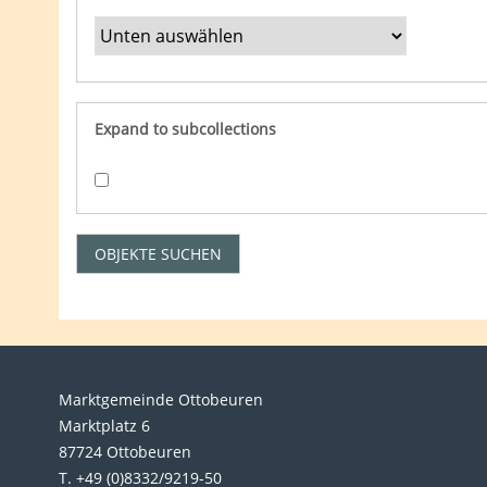
Expand to subcollections
Marktgemeinde Ottobeuren
Marktplatz 6
87724 Ottobeuren
T. +49 (0)8332/9219-50