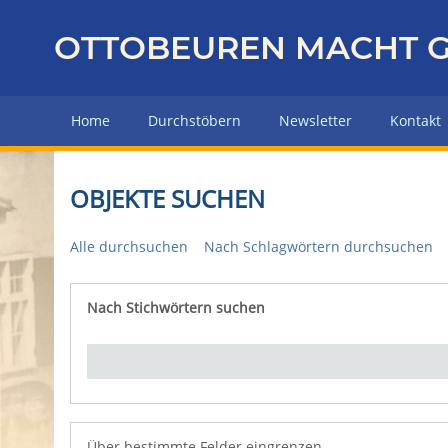
Z
u
OTTOBEUREN MACHT G
r
ü
c
Home
Durchstöbern
Newsletter
Kontakt
k
z
u
OBJEKTE SUCHEN
r
H
Alle durchsuchen
Nach Schlagwörtern durchsuchen
a
u
p
Nach Stichwörtern suchen
Number of rows in "Über bestimmte Felder eingrenz
t
s
e
i
t
e
Über bestimmte Felder eingrenzen