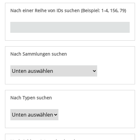
e
n
ü
i
r
p
n
Nach einer Reihe von IDs suchen (Beispiel: 1-4, 156, 79)
t
f
"
y
u
Ü
n
b
g
e
r
b
Nach Sammlungen suchen
e
s
t
i
m
Nach Typen suchen
m
t
e
F
e
l