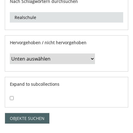
Nach Schlagwörtern durchsuchen
d
e
r
e
i
n
Hervorgehoben / nicht hervorgehoben
g
r
e
n
z
e
Expand to subcollections
n
"
:
1