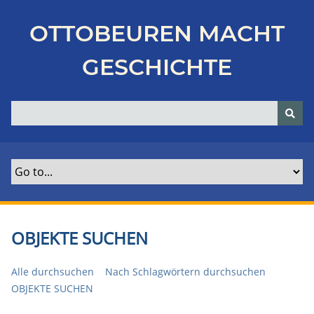
Z
u
OTTOBEUREN MACHT
r
ü
GESCHICHTE
c
k
z
u
r
H
a
u
p
t
OBJEKTE SUCHEN
s
e
Alle durchsuchen
Nach Schlagwörtern durchsuchen
i
OBJEKTE SUCHEN
t
e