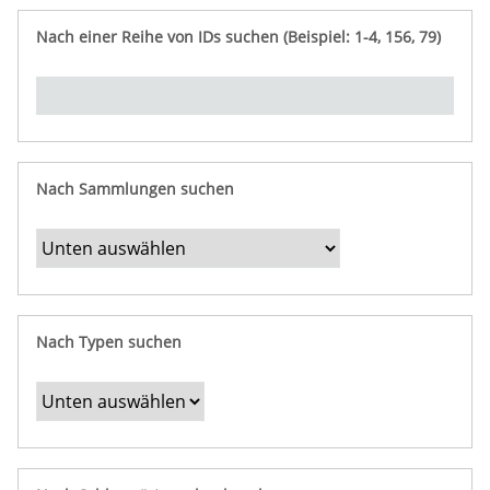
e
n
ü
i
r
p
n
Nach einer Reihe von IDs suchen (Beispiel: 1-4, 156, 79)
t
f
"
y
u
Ü
n
b
g
e
r
b
Nach Sammlungen suchen
e
s
t
i
m
Nach Typen suchen
m
t
e
F
e
l