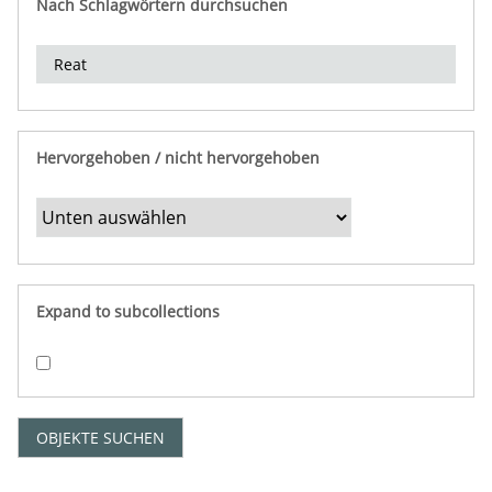
Nach Schlagwörtern durchsuchen
d
e
r
e
i
n
Hervorgehoben / nicht hervorgehoben
g
r
e
n
z
e
Expand to subcollections
n
"
:
1