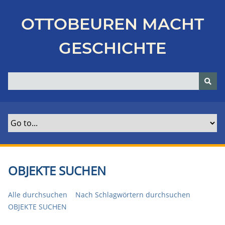
Z
u
OTTOBEUREN MACHT
r
ü
GESCHICHTE
c
k
z
u
r
H
a
u
p
t
OBJEKTE SUCHEN
s
e
Alle durchsuchen
Nach Schlagwörtern durchsuchen
i
OBJEKTE SUCHEN
t
e